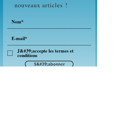
nouveaux articles !
J&#39;accepte les termes et
conditions
S&#39;abonner
Alliance nationale pour la santé mentale :
800-950-NAMI (6264)
Ligne de prévention du suicide :
1-800-
273-8255
Ligne de toxicomanie :
1-800-662
-AIDE
(4357)